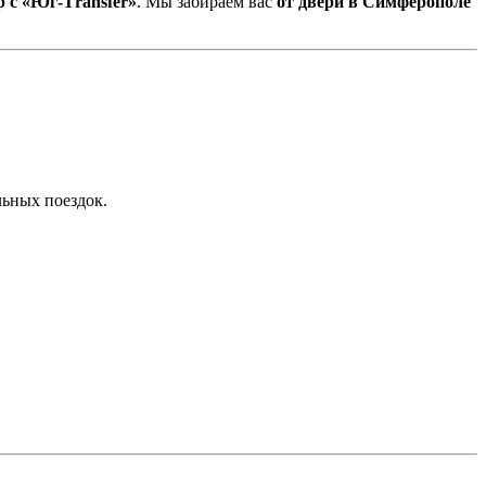
 с «Юг-Тransfer»
. Мы забираем вас
от двери в Симферополе
льных поездок.