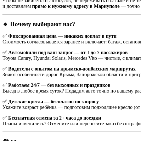
Чтобы не зависеть от автобусов, не переживать о багаже и не 
и доставляем
прямо к нужному адресу в Мариуполе
— точно 
🔹 Почему выбирают нас?
✅
Фиксированная цена — никаких доплат в пути
Стоимость согласовывается заранее и включает: багаж, останов
✅
Автомобили под ваш запрос — от 1 до 7 пассажиров
Toyota Camry, Hyundai Solaris, Mercedes Vito — чистые, с кли
✅
Водители с опытом на крымско-донбасских маршрутах
Знают особенности дорог Крыма, Запорожской области и пригр
✅
Работаем 24/7 — без выходных и праздников
Выезд в любое время суток? Подадим авто точно по вашему ра
✅
Детские кресла — бесплатно по запросу
Укажите возраст ребёнка — подготовим подходящее кресло (от 0
✅
Бесплатная отмена за 2+ часа до поездки
Планы изменились? Отмените или перенесите заказ без штрафо