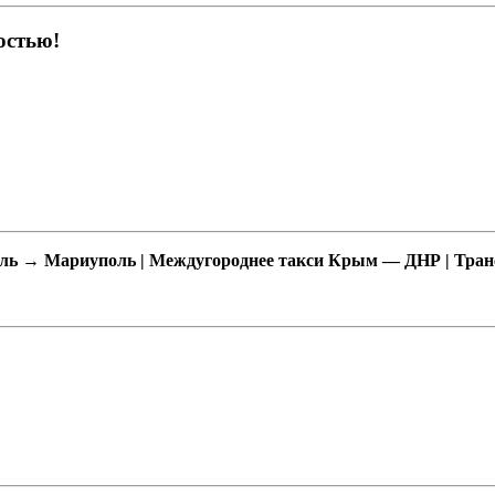
остью!
оль → Мариуполь | Междугороднее такси Крым — ДНР | Тра