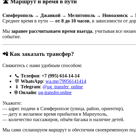
🛣️ Маршрут и время в пути
Симферополь → Джанкой → Мелитополь → Новоазовск →
Среднее время в пути —
от 8 до 10 часов
, в зависимости от д
Мы
заранее рассчитываем время выезда
, учитывая все нюан
событие.
📲 Как заказать трансфер?
Свяжитесь с нами удобным способом:
📞
Телефон
:
+7 (995) 614-14-14
💬
WhatsApp
:
wa.me/79956141414
📱
Telegram
:
@ug_transfer_online
🌐
Онлайн
:
ug-transfer.online
Укажите:
— адрес подачи в Симферополе (улица, район, ориентир),
— дату и желаемое время прибытия в Мариуполь,
— количество пассажиров, объём багажа и наличие детей.
Мы сами спланируем маршрут и обеспечим своевременную под