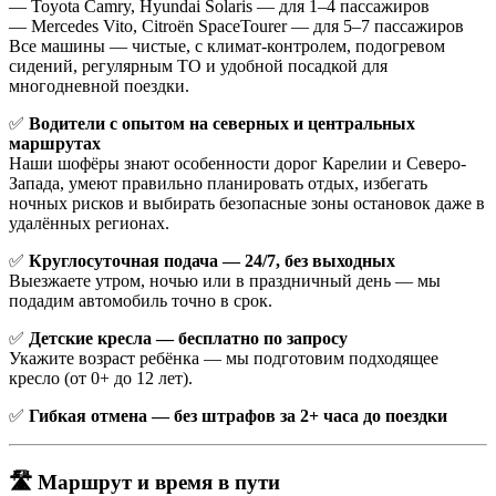
— Toyota Camry, Hyundai Solaris — для 1–4 пассажиров
— Mercedes Vito, Citroën SpaceTourer — для 5–7 пассажиров
Все машины — чистые, с климат-контролем, подогревом
сидений, регулярным ТО и удобной посадкой для
многодневной поездки.
✅
Водители с опытом на северных и центральных
маршрутах
Наши шофёры знают особенности дорог Карелии и Северо-
Запада, умеют правильно планировать отдых, избегать
ночных рисков и выбирать безопасные зоны остановок даже в
удалённых регионах.
✅
Круглосуточная подача — 24/7, без выходных
Выезжаете утром, ночью или в праздничный день — мы
подадим автомобиль точно в срок.
✅
Детские кресла — бесплатно по запросу
Укажите возраст ребёнка — мы подготовим подходящее
кресло (от 0+ до 12 лет).
✅
Гибкая отмена — без штрафов за 2+ часа до поездки
🛣️ Маршрут и время в пути