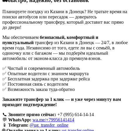
🚗быстро, надёжно, без остановок
Планируете поездку из Казани в Донецк? Не тратьте время на
поиски автобусов или пересадок — доверьтесь
профессиональному трансферу, который доставит вас прямо
до двери!
Мы обеспечиваем
безопасный, комфортный и
пунктуальный
трансфер из Казани в Донецк — 24/7, в любое
время года. Независимо от того, едете ли вы с семьёй, в
одиночку или с багажом — мы подберём идеальный
автомобиль: от эконом-класса до премиум-вэнов.
✅ Чистый и современный автомобиль
✅ Опытные водители с знанием маршрута
✅ Бесплатная задержка при задержке рейса
✅ Постоянная связь с водителем
✅ Возможность заказа туда-обратно
Закажите трансфер за 1 клик — и уже через минуту вам
приходит подтверждение!
📞
Звоните прямо сейчас:
+7 (995) 614-14-14
💬
WhatsApp:
wa.me/+79956141414
📱
Telegram:
@ug_transfer_online
🌐
Онлайн-заявка за 1 клик:
ug-transfer.online