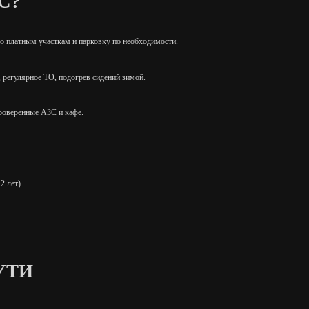
С?
 по платным участкам и парковку по необходимости.
, регулярное ТО, подогрев сидений зимой.
проверенные АЗС и кафе.
2 лет).
УТИ