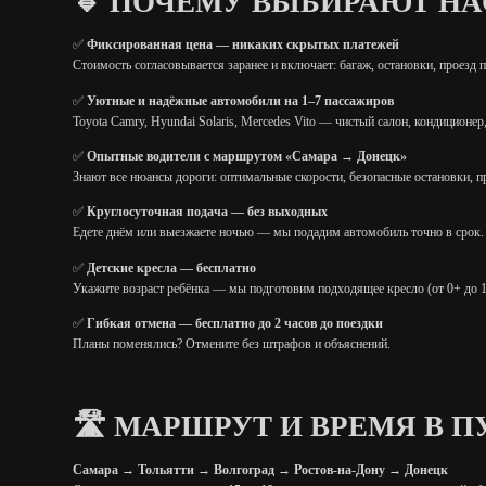
🔹 ПОЧЕМУ ВЫБИРАЮТ НА
✅
Фиксированная цена — никаких скрытых платежей
Стоимость согласовывается заранее и включает: багаж, остановки, проезд
✅
Уютные и надёжные автомобили на 1–7 пассажиров
Toyota Camry, Hyundai Solaris, Mercedes Vito — чистый салон, кондиционер
✅
Опытные водители с маршрутом «Самара → Донецк»
Знают все нюансы дороги: оптимальные скорости, безопасные остановки, 
✅
Круглосуточная подача — без выходных
Едете днём или выезжаете ночью — мы подадим автомобиль точно в срок.
✅
Детские кресла — бесплатно
Укажите возраст ребёнка — мы подготовим подходящее кресло (от 0+ до 1
✅
Гибкая отмена — бесплатно до 2 часов до поездки
Планы поменялись? Отмените без штрафов и объяснений.
🛣️ МАРШРУТ И ВРЕМЯ В П
Самара → Тольятти → Волгоград → Ростов-на-Дону → Донецк