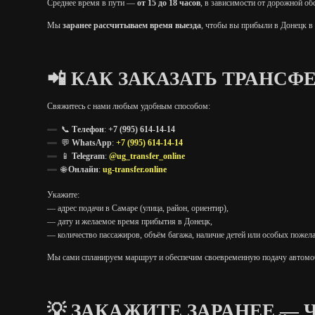
Среднее время в пути —
от 15 до 18 часов
, в зависимости от дорожной об
Мы
заранее рассчитываем время выезда
, чтобы вы прибыли в Донецк в
📲 КАК ЗАКАЗАТЬ ТРАНСФ
Свяжитесь с нами любым удобным способом:
📞
Телефон
:
+7 (995) 614-14-14
💬
WhatsApp
:
+7 (995) 614-14-14
📱
Telegram
:
@ug_transfer_online
🌐
Онлайн
:
ug-transfer.online
Укажите:
— адрес подачи в Самаре (улица, район, ориентир),
— дату и желаемое время прибытия в Донецк,
— количество пассажиров, объём багажа, наличие детей или особых пожел
Мы сами спланируем маршрут и обеспечим своевременную подачу автомо
💡 ЗАКАЖИТЕ ЗАРАНЕЕ —