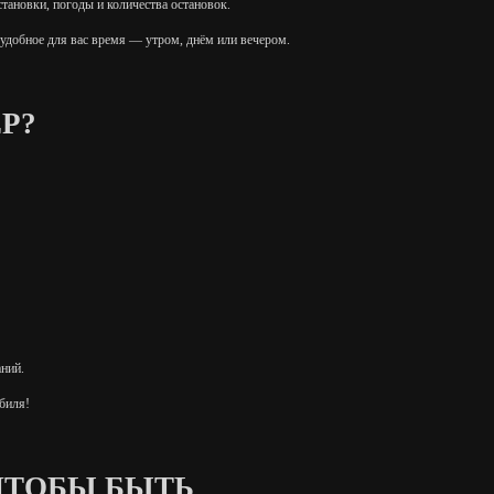
становки, погоды и количества остановок.
 удобное для вас время — утром, днём или вечером.
ЕР?
аний.
биля!
 ЧТОБЫ БЫТЬ