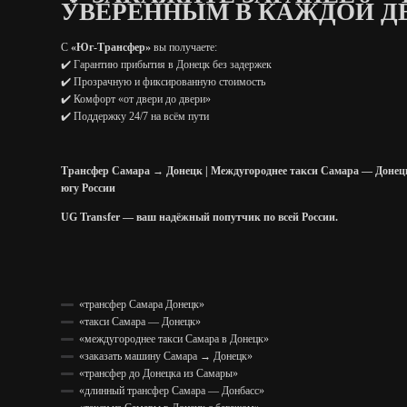
УВЕРЕННЫМ В КАЖДОЙ Д
С
«Юг-Трансфер»
вы получаете:
✔️ Гарантию прибытия в Донецк без задержек
✔️ Прозрачную и фиксированную стоимость
✔️ Комфорт «от двери до двери»
✔️ Поддержку 24/7 на всём пути
Трансфер Самара → Донецк | Междугороднее такси Самара — Донецк
югу России
UG Transfer — ваш надёжный попутчик по всей России.
«трансфер Самара Донецк»
«такси Самара — Донецк»
«междугороднее такси Самара в Донецк»
«заказать машину Самара → Донецк»
«трансфер до Донецка из Самары»
«длинный трансфер Самара — Донбасс»