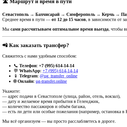
🛣️ Маршрут и время в пути
Севастополь → Бахчисарай → Симферополь → Керчь → П
Среднее время в пути —
от 12 до 15 часов
, в зависимости от 
Мы
сами рассчитываем оптимальное время выезда
, чтобы 
📲 Как заказать трансфер?
Свяжитесь с нами удобным способом:
📞
Телефон
:
+7 (995) 614-14-14
💬
WhatsApp
:
+7 (995) 614-14-14
📱
Telegram
:
@ug_transfer_online
🌐
Онлайн
:
ug-transfer.online
Укажите:
— адрес подачи в Севастополе (улица, район, отель, вокзал),
— дату и желаемое время прибытия в Геленджик,
— количество пассажиров и объём багажа,
— есть ли дети или особые пожелания (например, остановка в К
Мы всё организуем — вы просто расслабляетесь в дороге.