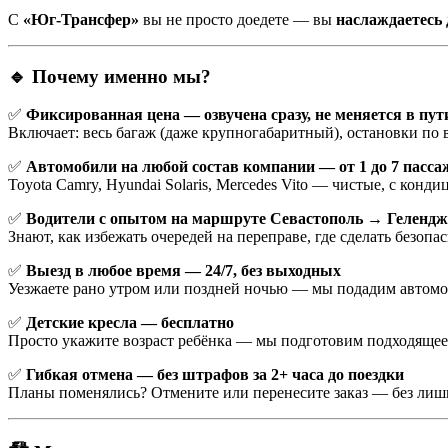
С
«Юг-Трансфер»
вы не просто доедете — вы
наслаждаетесь 
🔹 Почему именно мы?
✅
Фиксированная цена — озвучена сразу, не меняется в пут
Включает: весь багаж (даже крупногабаритный), остановки по в
✅
Автомобили на любой состав компании — от 1 до 7 пасс
Toyota Camry, Hyundai Solaris, Mercedes Vito — чистые, с ко
✅
Водители с опытом на маршруте Севастополь → Геленд
Знают, как избежать очередей на переправе, где сделать безо
✅
Выезд в любое время — 24/7, без выходных
Уезжаете рано утром или поздней ночью — мы подадим автомоб
✅
Детские кресла — бесплатно
Просто укажите возраст ребёнка — мы подготовим подходящее кре
✅
Гибкая отмена — без штрафов за 2+ часа до поездки
Планы поменялись? Отмените или перенесите заказ — без лиш