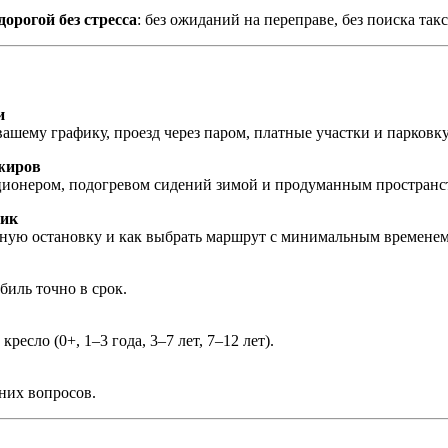
дорогой без стресса
: без ожиданий на переправе, без поиска так
и
ашему графику, проезд через паром, платные участки и парковку
ажиров
ндиционером, подогревом сидений зимой и продуманным пространс
жик
пасную остановку и как выбрать маршрут с минимальным временем
иль точно в срок.
сло (0+, 1–3 года, 3–7 лет, 7–12 лет).
них вопросов.