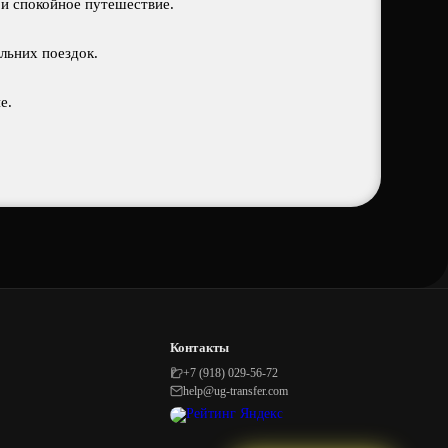
 и спокойное путешествие.
льних поездок.
е.
Контакты
+7 (918) 029-56-72
help@ug-transfer.com