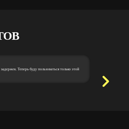
ТОВ
Сергей Петров
задержек. Теперь буду пользоваться только этой
Отличный сервис! З
поездки. Очень дов